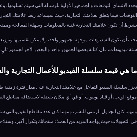
يحدد الاتساق التوقعات والجماهير الأولية للرسالة التي سيتم تسليمها.
التوقعات فيما يتعلق بعلامتك التجارية. حيث سيساعد ربط علامتك التجار
بشرط أن تكون علامتك التجارية غنية بالمعلومات وسهلة المعالجة وممتع
يجب أن تكون الفيديوهات موجهة لجمهور واحد، ولا يمكن تقسيمها وتوزيع
ستة فيديوهات، فإن كتابة بعضها لجمهور واحد والبعض الآخر لجمهور ثانٍ قد 
ما هي قيمة سلسلة الفيديو للأعمال التجارية وا
تعزز سلسلة الفيديو التفاعل مع علامتك التجارية على مدار فترة زمني
موقع الويب، أو قناة يوتيوب. أو في أي مكان تفضله لاستضافة مقاطع ال
ومهما كان الجدول الزمني للنشر، ومهما كان عدد مقاطع الفيديو التي س
في التحويلات حيث يواجه المزيد من العملاء منتجاتك بتكرار أكبر. وستلا